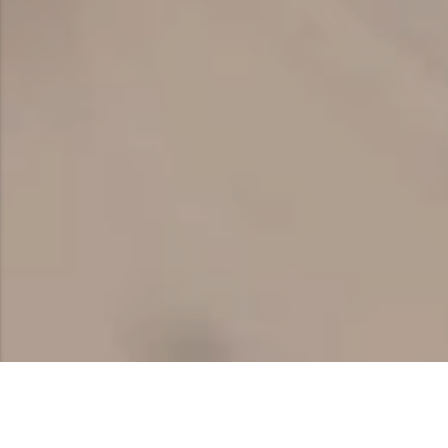
3 videos
1 texto
3 horas