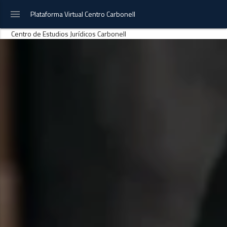
menu
Plataforma Virtual Centro Carbonell
Centro de Estudios Jurídicos Carbonell