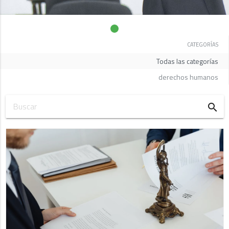
CATEGORÍAS
Todas las categorías
derechos humanos
search