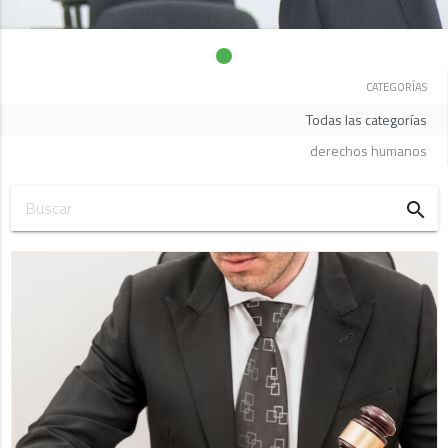
CATEGORÍAS
Todas las categorías
derechos humanos
search